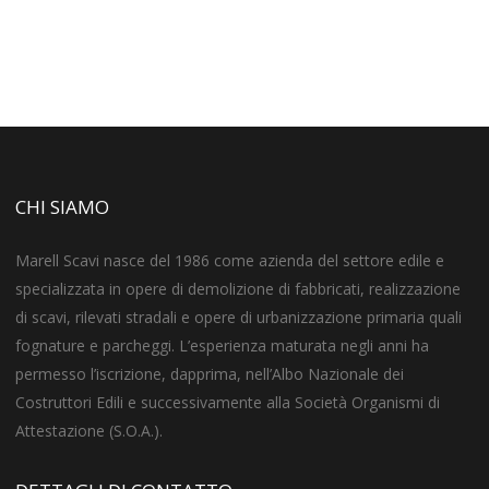
CHI SIAMO
Marell Scavi nasce del 1986 come azienda del settore edile e
specializzata in opere di demolizione di fabbricati, realizzazione
di scavi, rilevati stradali e opere di urbanizzazione primaria quali
fognature e parcheggi. L’esperienza maturata negli anni ha
permesso l’iscrizione, dapprima, nell’Albo Nazionale dei
Costruttori Edili e successivamente alla Società Organismi di
Attestazione (S.O.A.).